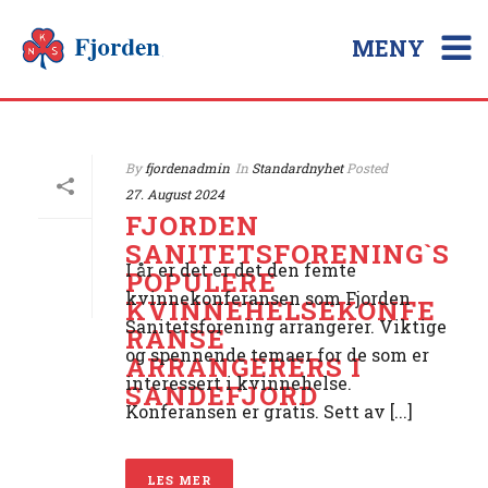
MENY
By
fjordenadmin
In
Standardnyhet
Posted
27. August 2024
FJORDEN
SANITETSFORENING`S
I år er det er det den femte
POPULERE
kvinnekonferansen som Fjorden
KVINNEHELSEKONFE
Sanitetsforening arrangerer. Viktige
RANSE
og spennende temaer for de som er
ARRANGERERS I
interessert i kvinnehelse.
SANDEFJORD
Konferansen er gratis. Sett av [...]
LES MER