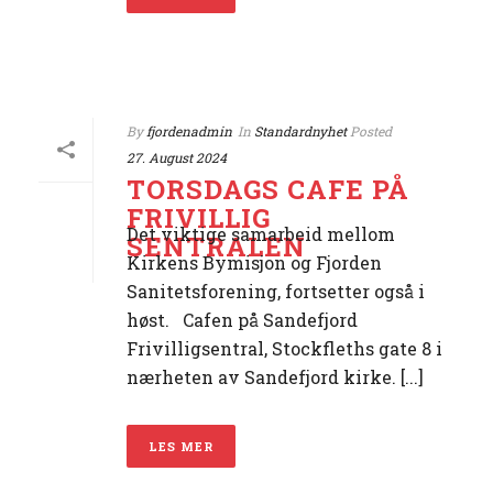
By
fjordenadmin
In
Standardnyhet
Posted
27. August 2024
TORSDAGS CAFE PÅ
FRIVILLIG
Det viktige samarbeid mellom
SENTRALEN
Kirkens Bymisjon og Fjorden
Sanitetsforening, fortsetter også i
høst. Cafen på Sandefjord
Frivilligsentral, Stockfleths gate 8 i
nærheten av Sandefjord kirke. [...]
LES MER