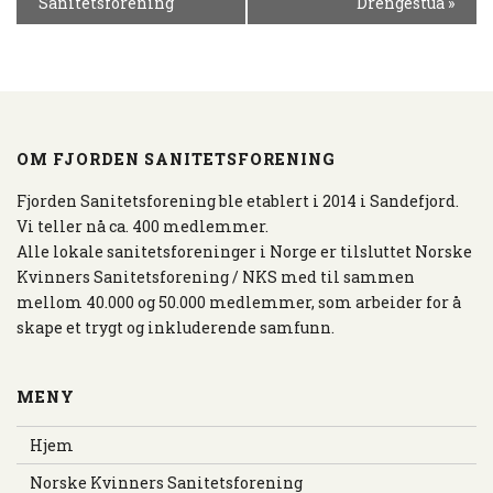
Sanitetsforening
Drengestua
»
N
D
E
L
S
E
OM FJORDEN SANITETSFORENING
N
A
Fjorden Sanitetsforening ble etablert i 2014 i Sandefjord.
V
Vi teller nå ca. 400 medlemmer.
I
Alle lokale sanitetsforeninger i Norge er tilsluttet Norske
G
Kvinners Sanitetsforening / NKS med til sammen
A
mellom 40.000 og 50.000 medlemmer, som arbeider for å
S
skape et trygt og inkluderende samfunn.
J
O
MENY
N
Hjem
Norske Kvinners Sanitetsforening