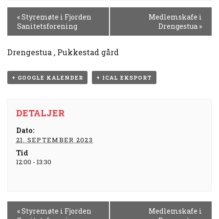
H
«
Styremøte i Fjorden
Medlemskafe i
E
Sanitetsforening
Drengestua
»
N
D
Drengestua , Pukkestad gård
E
L
S
+ GOOGLE KALENDER
+ ICAL EKSPORT
E
N
DETALJER
A
V
Dato:
I
21. SEPTEMBER 2023
G
Tid
A
12:00 - 13:30
S
J
O
N
H
«
Styremøte i Fjorden
Medlemskafe i
E