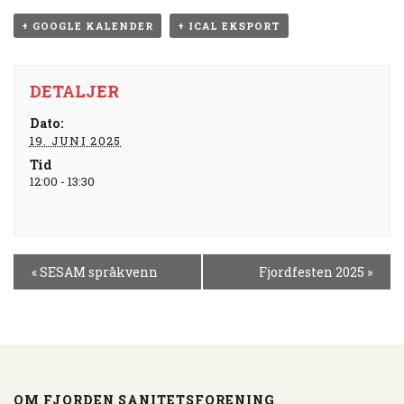
+ GOOGLE KALENDER
+ ICAL EKSPORT
DETALJER
Dato:
19. JUNI 2025
Tid
12:00 - 13:30
H
«
SESAM språkvenn
Fjordfesten 2025
»
E
N
D
E
L
S
OM FJORDEN SANITETSFORENING