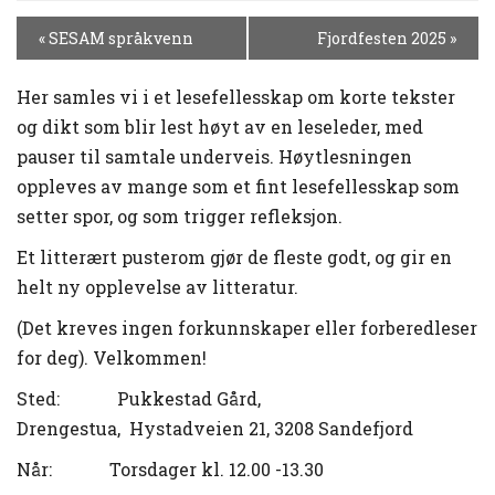
H
«
SESAM språkvenn
Fjordfesten 2025
»
E
N
Her samles vi i et lesefellesskap om korte tekster
D
og dikt som blir lest høyt av en leseleder, med
E
L
pauser til samtale underveis. Høytlesningen
S
oppleves av mange som et fint lesefellesskap som
E
setter spor, og som trigger refleksjon.
N
A
Et litterært pusterom gjør de fleste godt, og gir en
V
helt ny opplevelse av litteratur.
I
(Det kreves ingen forkunnskaper eller forberedleser
G
A
for deg). Velkommen!
S
Sted:
Pukkestad
Gård,
J
Drengestua
,
Hystadveien
21, 3208 Sandefjord
O
N
Når
: Torsdager kl. 12.00 -13.30