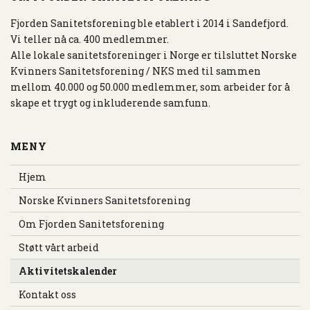
E
N
Fjorden Sanitetsforening ble etablert i 2014 i Sandefjord.
A
Vi teller nå ca. 400 medlemmer.
V
Alle lokale sanitetsforeninger i Norge er tilsluttet Norske
I
Kvinners Sanitetsforening / NKS med til sammen
G
mellom 40.000 og 50.000 medlemmer, som arbeider for å
A
skape et trygt og inkluderende samfunn.
S
J
O
MENY
N
Hjem
Norske Kvinners Sanitetsforening
Om Fjorden Sanitetsforening
Støtt vårt arbeid
Aktivitetskalender
Kontakt oss