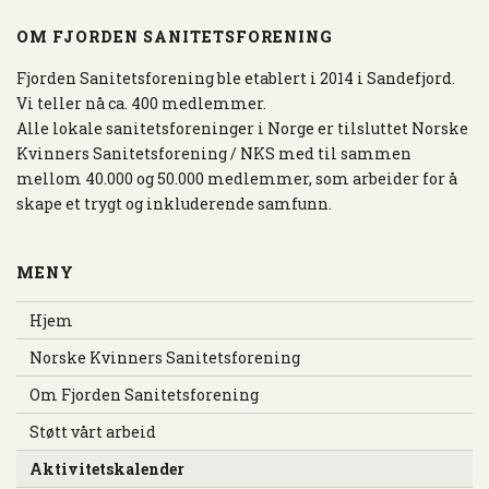
S
E
OM FJORDEN SANITETSFORENING
N
A
Fjorden Sanitetsforening ble etablert i 2014 i Sandefjord.
V
Vi teller nå ca. 400 medlemmer.
I
Alle lokale sanitetsforeninger i Norge er tilsluttet Norske
G
Kvinners Sanitetsforening / NKS med til sammen
A
mellom 40.000 og 50.000 medlemmer, som arbeider for å
S
skape et trygt og inkluderende samfunn.
J
O
MENY
N
Hjem
Norske Kvinners Sanitetsforening
Om Fjorden Sanitetsforening
Støtt vårt arbeid
Aktivitetskalender