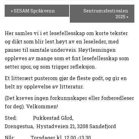
H
«
SESAM Språkvenn
Sentrumsfestivalen
E
2025
»
N
D
Her samles vi i et lesefellesskap om korte tekster
E
og dikt som blir lest høyt av en leseleder, med
L
pauser til samtale underveis. Høytlesningen
S
E
oppleves av mange som et fint lesefellesskap som
N
setter spor, og som trigger refleksjon.
A
Et litterært pusterom gjør de fleste godt, og gir en
V
I
helt ny opplevelse av litteratur.
G
(Det kreves ingen forkunnskaper eller forberedleser
A
for deg). Velkommen!
S
J
Sted:
Pukkestad
Gård,
O
Drengestua
,
Hystadveien
21, 3208 Sandefjord
N
Når
: Torsdager kl. 12.00 -13.30