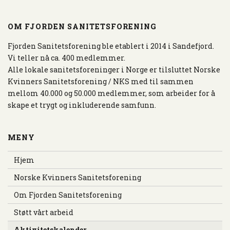
S
E
N
OM FJORDEN SANITETSFORENING
A
V
Fjorden Sanitetsforening ble etablert i 2014 i Sandefjord.
I
Vi teller nå ca. 400 medlemmer.
G
Alle lokale sanitetsforeninger i Norge er tilsluttet Norske
A
Kvinners Sanitetsforening / NKS med til sammen
S
mellom 40.000 og 50.000 medlemmer, som arbeider for å
J
skape et trygt og inkluderende samfunn.
O
N
MENY
Hjem
Norske Kvinners Sanitetsforening
Om Fjorden Sanitetsforening
Støtt vårt arbeid
Aktivitetskalender