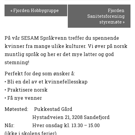
H
«
Fjorden Hobbygruppe
Fjorden
E
Sanitetsforening
N
styremøte
»
D
E
På vår SESAM Språkvenn treffer du spennende
L
kvinner fra mange ulike kulturer. Vi øver på norsk
S
muntlig språk og her er det mye latter og god
E
stemning!
N
A
Perfekt for deg som ønsker å:
V
• Bli en del av et kvinnefellesskap
I
• Praktisere norsk
G
A
• Få nye venner
S
Møtested
:
Pukkestad
Gård
J
Hystadveien
21, 3208 Sandefjord
O
N
Når
:
Hver
onsdag
kl. 13.30 – 15.00
(
ikke
i
skolens
ferier
)