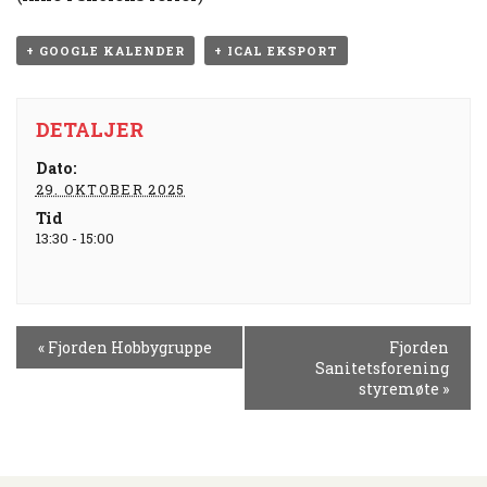
+ GOOGLE KALENDER
+ ICAL EKSPORT
DETALJER
Dato:
29. OKTOBER 2025
Tid
13:30 - 15:00
H
«
Fjorden Hobbygruppe
Fjorden
E
Sanitetsforening
N
styremøte
»
D
E
L