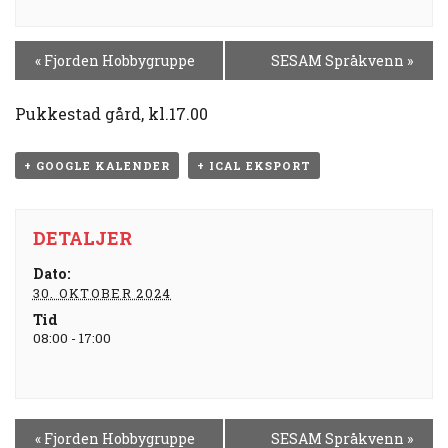
H
«
Fjorden Hobbygruppe
SESAM Språkvenn
»
E
N
Pukkestad gård, kl.17.00
D
E
L
+ GOOGLE KALENDER
+ ICAL EKSPORT
S
E
N
DETALJER
A
Dato:
V
30. OKTOBER 2024
I
Tid
G
08:00 - 17:00
A
S
J
O
H
«
Fjorden Hobbygruppe
SESAM Språkvenn
»
N