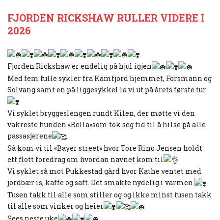
FJORDEN RICKSHAW RULLER VIDERE I
2026
Fjorden Rickshaw er endelig på hjul igjen
Med fem fulle sykler fra Kamfjord hjemmet, Forsmann og
Solvang samt en på liggesykkel la vi ut på årets første tur
Vi syklet bryggeslengen rundt Kilen, der møtte vi den
vakreste hunden «Bella»som tok seg tid til å hilse på alle
passasjerene
Så kom vi til «Bayer street» hvor Tore Rino Jensen holdt
ett flott foredrag om hvordan navnet kom til
Vi syklet så mot Pukkestad gård hvor Kathe ventet med
jordbær is, kaffe og saft. Det smakte nydelig i varmen
Tusen takk til alle som stiller og og ikke minst tusen takk
til alle som vinker og heier
Sees neste uke