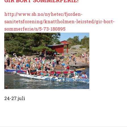
http://www.sb.no/nyheter/fjorden-
sanitetsforening/knattholmen-leirsted/gir-bort-
sommerferie/s/5-73-180895
24-27.juli